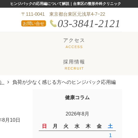
ヒンジバックの応用編について解説｜台東区の整形外科クリニック
〒111-0041 東京都台東区元浅草4-7−22
03-3841-2121
お問い合せ
アクセス
採用情報
）
負荷が少なく感じる方へのヒンジバック応用編
健康コラム
2026年8月
年8月10日
日
月
火
水
木
金
土
1