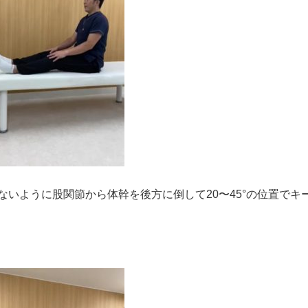
いように股関節から体幹を後方に倒して20〜45°の位置でキ