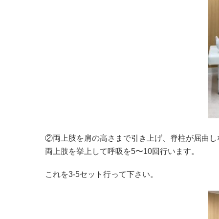
②両上肢を肩の高さまで引き上げ、脊柱が屈曲しな
両上肢を挙上して呼吸を5〜10回行います。
これを3-5セット行って下さい。