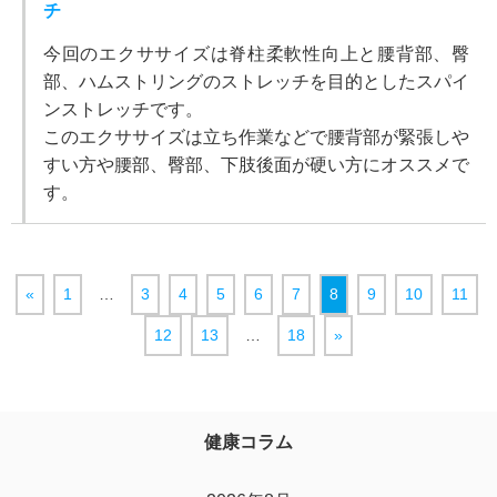
チ
今回のエクササイズは脊柱柔軟性向上と腰背部、臀
部、ハムストリングのストレッチを目的としたスパイ
ンストレッチです。
このエクササイズは立ち作業などで腰背部が緊張しや
すい方や腰部、臀部、下肢後面が硬い方にオススメで
す。
«
1
…
3
4
5
6
7
8
9
10
11
12
13
…
18
»
健康コラム